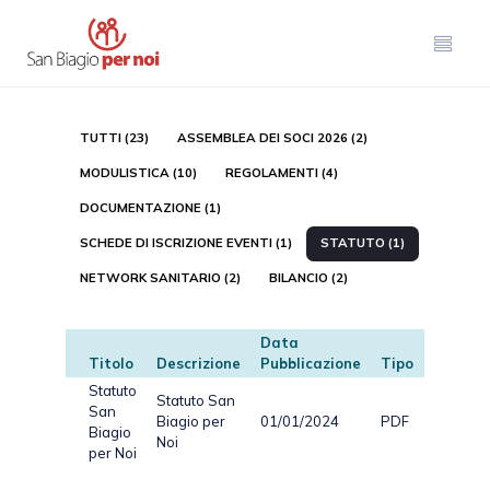
TUTTI (23)
ASSEMBLEA DEI SOCI 2026 (2)
MODULISTICA (10)
REGOLAMENTI (4)
DOCUMENTAZIONE (1)
SCHEDE DI ISCRIZIONE EVENTI (1)
STATUTO (1)
NETWORK SANITARIO (2)
BILANCIO (2)
Data
Titolo
Descrizione
Pubblicazione
Tipo
Dimensi
Statuto
Statuto San
San
Biagio per
01/01/2024
PDF
197.91 
Biagio
Noi
per Noi