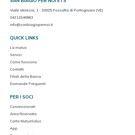
SAN BIAGIO PER NOI ETS
Viale Venezia, 1 - 30025 Fossalta di Portogruaro (VE)
04211546863
info@sanbiagiopernoi.it
QUICK LINKS
La mutua
Servizi
Come funziona
Contatti
Filiali della Banca
Domande Frequenti
PER I SOCI
Convenzionati
Area Riservata
Carta MutuaSalus
App