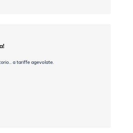
a!
io... a tariffe agevolate.