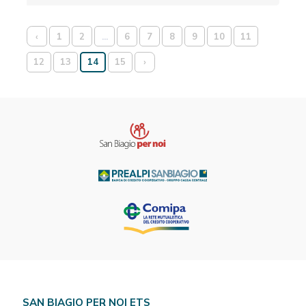
‹
1
2
...
6
7
8
9
10
11
12
13
14
15
›
SAN BIAGIO PER NOI ETS