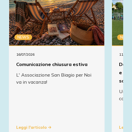
NEWS
NEWS
16/07/2026
11/05/2
Comunicazione chiusura estiva
Da tr
e del
L' Associazione San Biagio per Noi
soddi
va in vacanza!
Un su
condiv
Leggi l'articolo
Leggi 