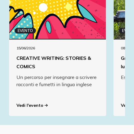
EVENTO
EVEN
15/06/2026
08/06/2
CREATIVE WRITING: STORIES &
Gran 
COMICS
lungo
Un percorso per insegnare a scrivere
Escur
racconti e fumetti in lingua inglese
Vedi l'evento
Vedi l